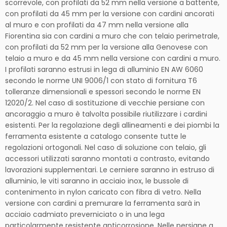
scorrevole, con profilati da 52 mm nella versione a battente,
con profilati da 45 mm per la versione con cardini ancorati
al muro e con profilati da 47 mm nella versione alla
Fiorentina sia con cardini a muro che con telaio perimetrale,
con profilati da 52 mm per la versione alla Genovese con
telaio a muro e da 45 mm nella versione con cardini a muro.
I profilati saranno estrusi in lega di alluminio EN AW 6060
secondo le norme UNI 9006/1 con stato di fornitura T6
tolleranze dimensionali e spessori secondo le norme EN
12020/2. Nel caso di sostituzione di vecchie persiane con
ancoraggio a muro è talvolta possibile riutilizzare i cardini
esistenti. Per la regolazione degli allineamenti e dei piombi la
ferramenta esistente a catalogo consente tutte le
regolazioni ortogonali. Nel caso di soluzione con telaio, gli
accessori utilizzati saranno montati a contrasto, evitando
lavorazioni supplementari. Le cerniere saranno in estruso di
alluminio, le viti saranno in acciaio inox, le bussole di
contenimento in nylon caricato con fibra di vetro. Nella
versione con cardini a premurare la ferramenta sarà in
acciaio cadmiato preverniciato o in una lega
particolarmente resistente anticorrosione. Nelle persiane a