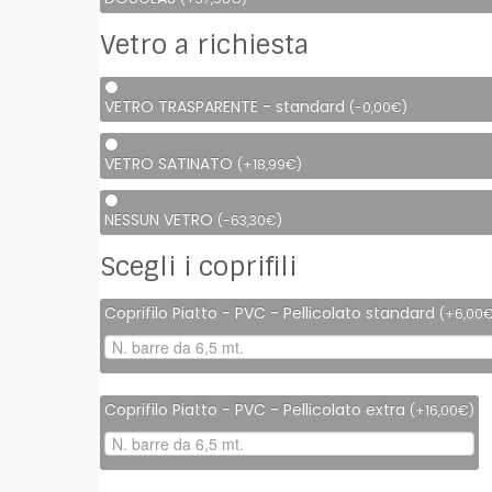
Vetro a richiesta
VETRO TRASPARENTE - standard
(
-
0,00
€
)
VETRO SATINATO
(
+
18,99
€
)
NESSUN VETRO
(
-
63,30
€
)
Scegli i coprifili
Coprifilo Piatto - PVC - Pellicolato standard
(
+
6,00
Coprifilo Piatto - PVC - Pellicolato extra
(
+
16,00
€
)