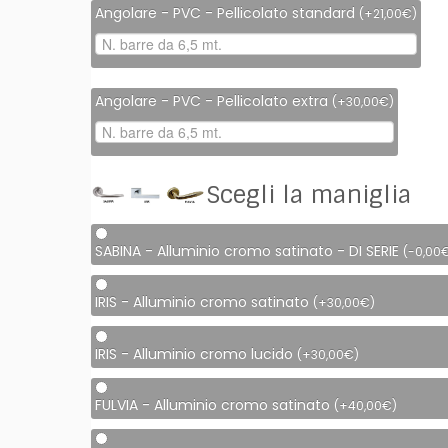
Angolare - PVC - Pellicolato standard
(
+
21,00
€
)
Angolare - PVC - Pellicolato extra
(
+
30,00
€
)
Scegli la maniglia
SABINA - Alluminio cromo satinato - DI SERIE
(
-
0,00
IRIS - Alluminio cromo satinato
(
+
30,00
€
)
IRIS - Alluminio cromo lucido
(
+
30,00
€
)
FULVIA - Alluminio cromo satinato
(
+
40,00
€
)