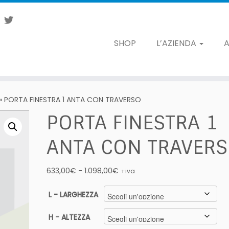
SHOP
L’AZIENDA
A
»
PORTA FINESTRA 1 ANTA CON TRAVERSO
PORTA FINESTRA 1
ANTA CON TRAVER
Fascia
633,00
€
-
1.098,00
€
+iva
di
prezzo:
L - LARGHEZZA
da
633,00€
H - ALTEZZA
a