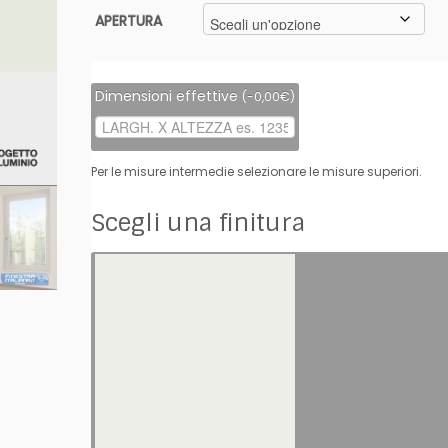
1.098,00€
APERTURA
Dimensioni effettive
(
-
0,00
€
)
Per le misure intermedie selezionare le misure superiori.
Scegli una finitura