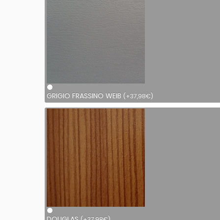
GRIGIO FRASSINO WEIB
(
+
37,98
€
)
DOUGLAS
(
+
37,98
€
)