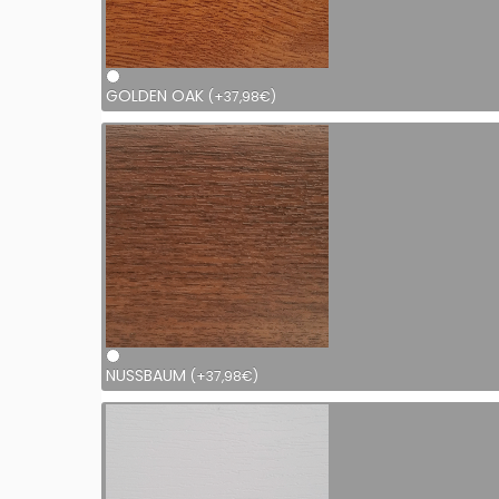
GOLDEN OAK
(
+
37,98
€
)
NUSSBAUM
(
+
37,98
€
)